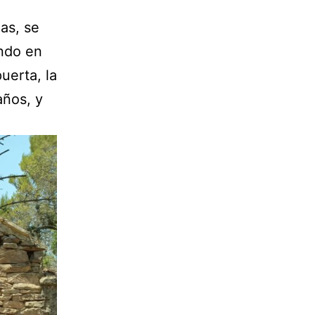
as, se
ndo en
uerta, la
años, y