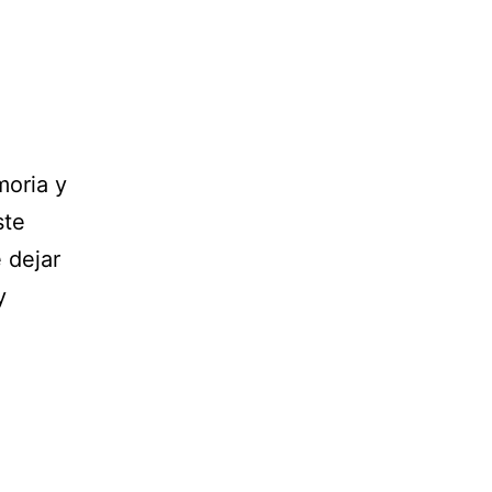
oria y
ste
 dejar
y