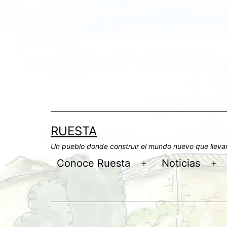
Saltar
al
contenido
RUESTA
Un pueblo donde construir el mundo nuevo que llev
Conoce Ruesta
Noticias
Abrir
Ab
el
el
menú
me