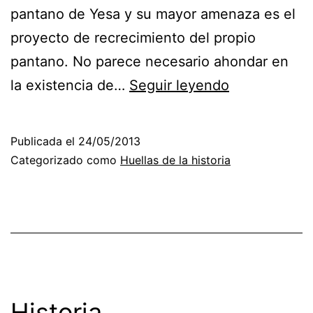
pantano de Yesa y su mayor amenaza es el
proyecto de recrecimiento del propio
pantano. No parece necesario ahondar en
Una
la existencia de…
Seguir leyendo
pista
de
Publicada el
24/05/2013
gravas
Categorizado como
Huellas de la historia
destroza
el
entorno
del
Camino
de
Historia